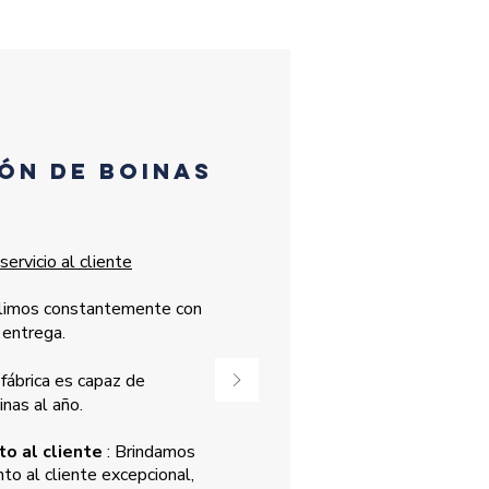
ión de boinas
ervicio al cliente
limos constantemente con
 entrega.
fábrica es capaz de
nas al año.
o al cliente
: Brindamos
to al cliente excepcional,