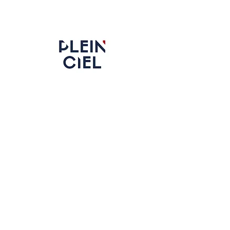
Boinas Militares de Alta Calidad,
Hechas en Francia desde 1840
Plein Ciel - LAULHERE
Rue Rocgrand - Oloron-Sainte-Marie 64400
France​
Contacto
¿Quiénes somos?
Experiencia