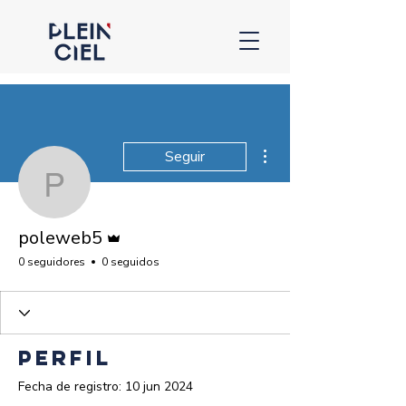
Más acciones
Seguir
poleweb5
Administrador
poleweb5
0 seguidores
0 seguidos
Perfil
Fecha de registro: 10 jun 2024