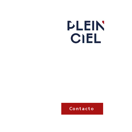
Boi
Hec
Plein Ciel - LAULHERE
Rue Rocgrand - Oloron-Sainte-M
France​
Contacto