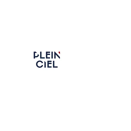
Boinas Militares de Alta Calidad,
Hechas en Francia desde 1840
Plein Ciel - LAULHERE
Rue Rocgrand - Oloron-Sainte-Marie 64400
France​
Contacto